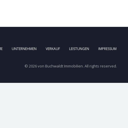
ME
UNTERNEHMEN
VERKAUF
LEISTUNGEN
IMPRESSUM
© 2026 von Buchwaldt Immobilien. All rights reserved.