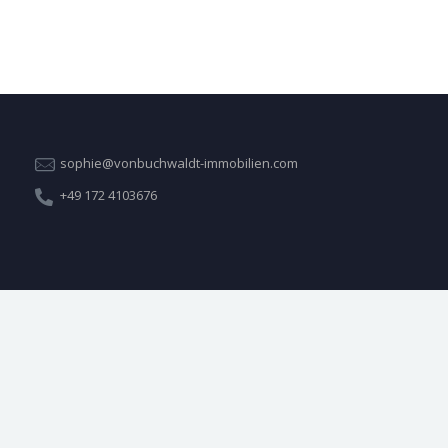
sophie@vonbuchwaldt-immobilien.com
+49 172 4103676