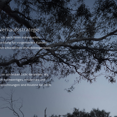
Verkaufsstrategie
 ich nach Ihren individuellen
rmarktung für vorgemerkte Kunden.
erschiedlichen Immobilienportalen
.
im schönsten Licht darstellen. Als
en ein hochwertiges, modernes und
szeichnungen sind Routine für mich.