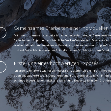
Gemeinsames Erarbeiten einer individuellen 
Mit Ihnen zusammen erarbeite ich eine Verkaufsstrategie. Diese gestalte
Bedürfnissen. Es gibt unterschiedliche Verkaufsstrategien: Diskrete Ve
Werbemaßnahmen: Anzeigen in Magazinen, Internetvermarktung auf unt
und auf Social Media sowie das Aufstellen eines Schildes vor dem Objekt
Erstellung eines hochwertigen Exposés
Ich arbeite mit professionellen Fotografen zusammen die Ihre Immobilie 
ebenfalls studierte Grafik Designerin und Illustratorin erstelle ich Ihn
schönes Exposé. Schönheitskorrekturen und Neuerstellung von Grundris